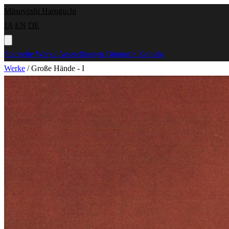
Mitsuyoshi Haruguchi
JA
EN
DE
Startseite
Werke
Ausstellungen
Biografie
Kontakt
Werke
/
Große Hände - I