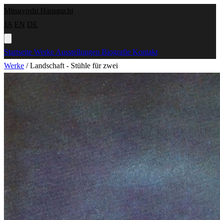
Mitsuyoshi Haruguchi
JA
EN
DE
Startseite
Werke
Ausstellungen
Biografie
Kontakt
Werke
/
Landschaft - Stühle für zwei