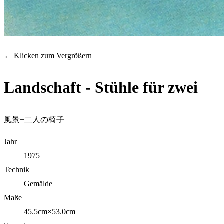
← Klicken zum Vergrößern
Landschaft - Stühle für zwei
風景−二人の椅子
Jahr
1975
Technik
Gemälde
Maße
45.5cm×53.0cm