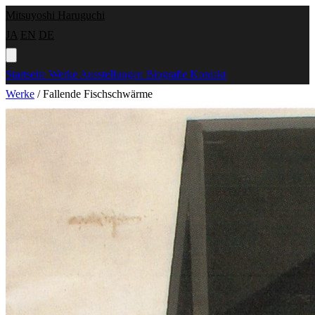
Mitsuyoshi Haruguchi
JA
EN
DE
Startseite
Werke
Ausstellungen
Biografie
Kontakt
Werke
/
Fallende Fischschwärme