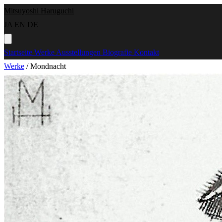
Mitsuyoshi Haruguchi
JA
EN
DE
Startseite
Werke
Ausstellungen
Biografie
Kontakt
Werke
/
Mondnacht