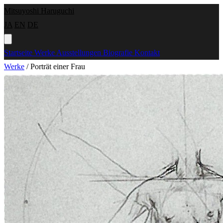
Mitsuyoshi Haruguchi
JA
EN
DE
Startseite
Werke
Ausstellungen
Biografie
Kontakt
Werke
/
Porträt einer Frau