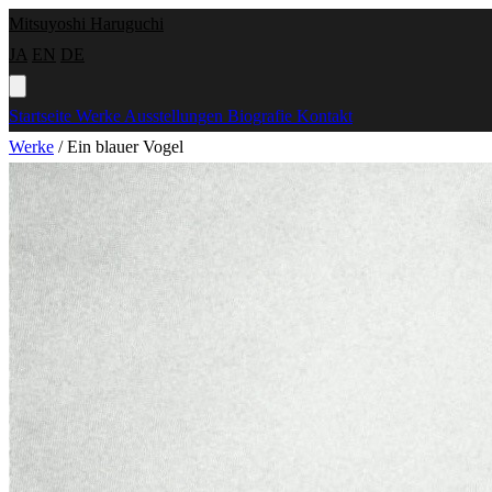
Mitsuyoshi Haruguchi
JA
EN
DE
Startseite
Werke
Ausstellungen
Biografie
Kontakt
Werke
/
Ein blauer Vogel