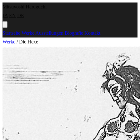
Mitsuyoshi Haruguchi
JA
EN
DE
Startseite
Werke
Ausstellungen
Biografie
Kontakt
Werke
/
Die Hexe