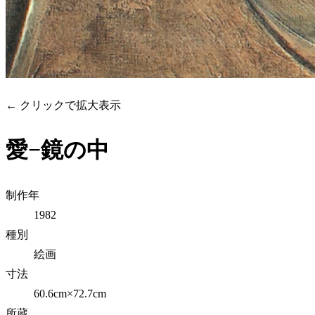
← クリックで拡大表示
愛−鏡の中
制作年
1982
種別
絵画
寸法
60.6cm×72.7cm
所蔵