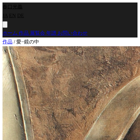
春口光義
JA
EN
DE
ホーム
作品
展覧会
年譜
お問い合わせ
作品
/
愛−鏡の中