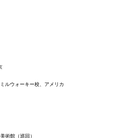
京
学ミルウォーキー校、アメリカ
立美術館（巡回）