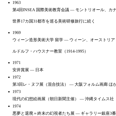
1963
第4回INSEA 国際美術教育会議
— モントリオール、カ
世界17カ国31都市を巡る美術研修旅行に続く
1969
ウィーン造形美術大学 留学
— ウィーン、オーストリア
ルドルフ・ハウスナー教室（1914-1995）
1971
安井賞展
— 日本
1972
第3回レ・ヌフ展（混合技法）
— 大阪フォルム画廊 ほ
1973
現代の幻想絵画展（朝日新聞主催）
— 沖縄タイムス社
1974
悪夢と退廃＝終末の幻視者たち展
— ギャラリー銀座3