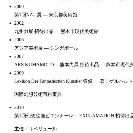
2000
第1回NAU展
— 東京都美術館
2002
九州力展 招待出品
— 熊本市現代美術館
2006
アジア美術展
— シンガポール
2007
ARS KUMAMOTO ─ 熊本力展 招待出品
— 熊本市現代
2009
Lexikon Der Fantastischen Künstler 収録
— 著：ゲルハル
国際幻想芸術百科事典
2010
第1回幻想絵画ビエンナーレ ─ EXCLAMATION 招待出
主催：リベリュール