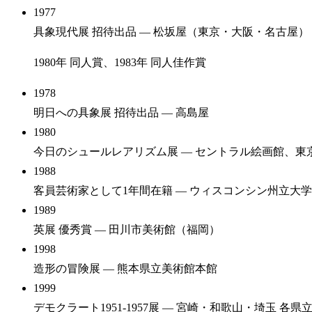
1977
具象現代展 招待出品
— 松坂屋（東京・大阪・名古屋）
1980年 同人賞、1983年 同人佳作賞
1978
明日への具象展 招待出品
— 高島屋
1980
今日のシュールレアリズム展
— セントラル絵画館、東
1988
客員芸術家として1年間在籍
— ウィスコンシン州立大
1989
英展 優秀賞
— 田川市美術館（福岡）
1998
造形の冒険展
— 熊本県立美術館本館
1999
デモクラート1951-1957展
— 宮崎・和歌山・埼玉 各県