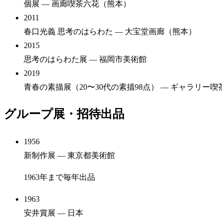
個展
— 画廊喫茶六花（熊本）
2011
春口光義 思考のはらわた
— 大宝堂画廊（熊本）
2015
思考のはらわた展
— 福岡市美術館
2019
青春の素描展（20〜30代の素描98点）
— ギャラリー喫
グループ展・招待出品
1956
新制作展
— 東京都美術館
1963年まで毎年出品
1963
安井賞展
— 日本