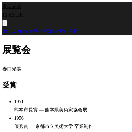
春口光義
JA
EN
DE
ホーム
作品
展覧会
年譜
お問い合わせ
展覧会
春口光義
受賞
1951
熊本市長賞
— 熊本県美術家協会展
1956
優秀賞
— 京都市立美術大学 卒業制作