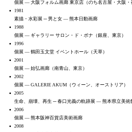
個展
— 大阪フォルム画廊 東京店（のち名古屋・大阪・
1981
素描・水彩展 ─ 男と女
— 熊本日動画廊
1988
個展
— ギャラリー サロン・ド・ボナ（銀座、東京）
1996
個展
— 鶴田玉文堂 イベントホール（天草）
2001
個展
— 始弘画廊（南青山、東京）
2002
個展
— GALERIE AKUM（ウィーン、オーストリア）
2005
生命、崩壊、再生 ─ 春口光義の軌跡展
— 熊本県立美術
2006
個展
— 熊本阪神百貨店美術画廊
2008