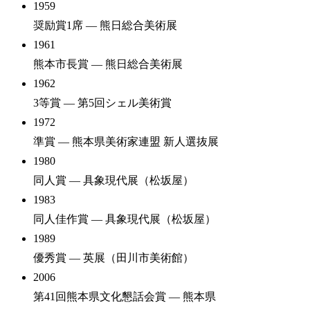
1959
奨励賞1席
— 熊日総合美術展
1961
熊本市長賞
— 熊日総合美術展
1962
3等賞
— 第5回シェル美術賞
1972
準賞
— 熊本県美術家連盟 新人選抜展
1980
同人賞
— 具象現代展（松坂屋）
1983
同人佳作賞
— 具象現代展（松坂屋）
1989
優秀賞
— 英展（田川市美術館）
2006
第41回熊本県文化懇話会賞
— 熊本県